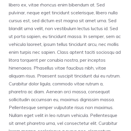
libero ex, vitae rhoncus enim bibendum at. Sed
pulvinar, neque eget tincidunt scelerisque, libero nulla
cursus est, sed dictum est magna sit amet urna. Sed
blandit urna velit, non vestibulum lectus luctus id. Sed
ut porta sapien, eu tincidunt massa. In semper, sem ac
vehicula laoreet, ipsum tellus tincidunt arcu, nec mollis
enim turpis nec sapien. Class aptent taciti sociosqu ad
litora torquent per conubia nostra, per inceptos
himenaeos. Phasellus vitae faucibus nibh, vitae
aliquam risus. Praesent suscipit tincidunt dui eu rutrum.
Curabitur dolor ligula, commodo vitae rutrum a,
pharetra ac diam. Aenean orci massa, consequat
sollicitudin accumsan eu, maximus dignissim massa.
Pellentesque semper vulputate risus non maximus.
Nullam eget velit in leo rutrum vehicula. Pellentesque
sit amet pharetra urna, vel consectetur elit. Curabitur
lorem magna, scelerisque a purus nec, elementum