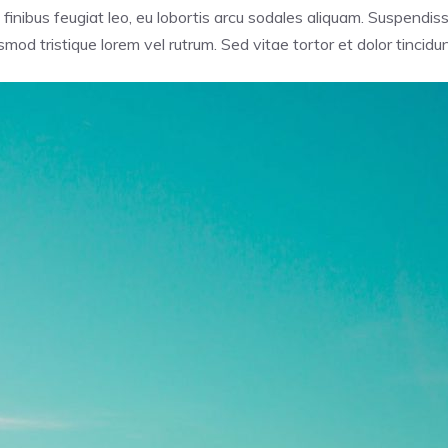
 finibus feugiat leo, eu lobortis arcu sodales aliquam. Suspendi
mod tristique lorem vel rutrum. Sed vitae tortor et dolor tincidu