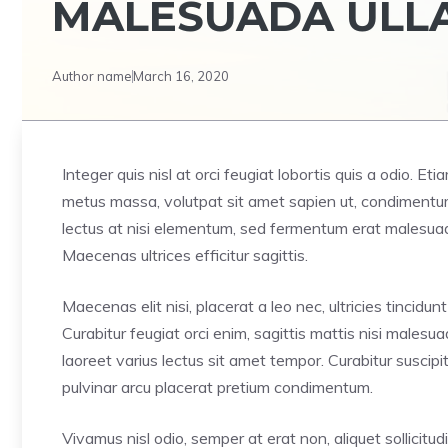
MALESUADA ULL
Author name
March 16, 2020
Integer quis nisl at orci feugiat lobortis quis a odio. Et
metus massa, volutpat sit amet sapien ut, condimentum 
lectus at nisi elementum, sed fermentum erat malesuada. 
Maecenas ultrices efficitur sagittis.
Maecenas elit nisi, placerat a leo nec, ultricies tinci
Curabitur feugiat orci enim, sagittis mattis nisi males
laoreet varius lectus sit amet tempor. Curabitur suscip
pulvinar arcu placerat pretium condimentum.
Vivamus nisl odio, semper at erat non, aliquet sollicitudin