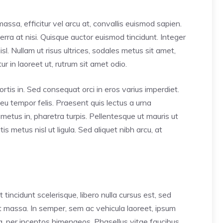
assa, efficitur vel arcu at, convallis euismod sapien.
verra at nisi. Quisque auctor euismod tincidunt. Integer
l. Nullam ut risus ultrices, sodales metus sit amet,
 in laoreet ut, rutrum sit amet odio.
ortis in. Sed consequat orci in eros varius imperdiet.
 eu tempor felis. Praesent quis lectus a urna
etus in, pharetra turpis. Pellentesque ut mauris ut
 metus nisl ut ligula. Sed aliquet nibh arcu, at
incidunt scelerisque, libero nulla cursus est, sed
nt massa. In semper, sem ac vehicula laoreet, ipsum
tra, per inceptos himenaeos. Phasellus vitae faucibus