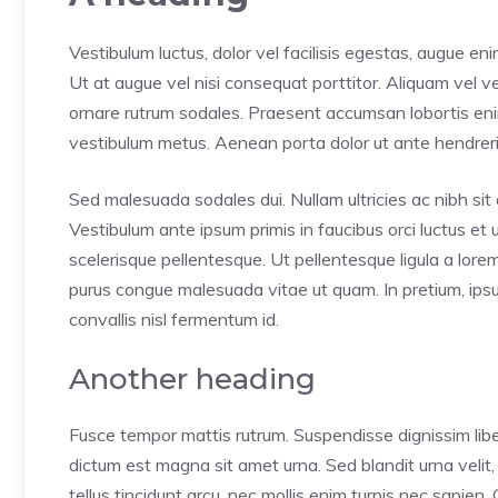
Vestibulum luctus, dolor vel facilisis egestas, augue en
Ut at augue vel nisi consequat porttitor. Aliquam vel ves
ornare rutrum sodales. Praesent accumsan lobortis enim, 
vestibulum metus. Aenean porta dolor ut ante hendrerit
Sed malesuada sodales dui. Nullam ultricies ac nibh sit a
Vestibulum ante ipsum primis in faucibus orci luctus et 
scelerisque pellentesque. Ut pellentesque ligula a lor
purus congue malesuada vitae ut quam. In pretium, ipsum 
convallis nisl fermentum id.
Another heading
Fusce tempor mattis rutrum. Suspendisse dignissim liber
dictum est magna sit amet urna. Sed blandit urna velit,
tellus tincidunt arcu, nec mollis enim turpis nec sapien