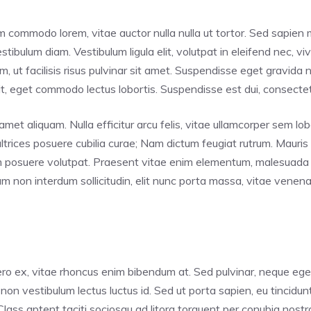
im commodo lorem, vitae auctor nulla nulla ut tortor. Sed sapien m
tibulum diam. Vestibulum ligula elit, volutpat in eleifend nec, vi
ut facilisis risus pulvinar sit amet. Suspendisse eget gravida nis
, eget commodo lectus lobortis. Suspendisse est dui, consectetur
met aliquam. Nulla efficitur arcu felis, vitae ullamcorper sem lob
ultrices posuere cubilia curae; Nam dictum feugiat rutrum. Mauris
em posuere volutpat. Praesent vitae enim elementum, malesuada m
non interdum sollicitudin, elit nunc porta massa, vitae venenatis
o ex, vitae rhoncus enim bibendum at. Sed pulvinar, neque eget t
 non vestibulum lectus luctus id. Sed ut porta sapien, eu tincidu
. Class aptent taciti sociosqu ad litora torquent per conubia nos