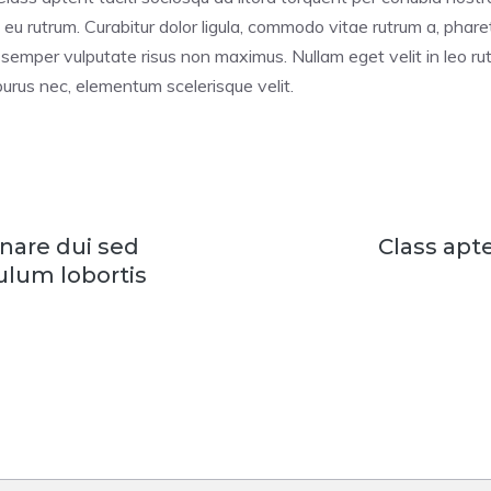
ui eu rutrum. Curabitur dolor ligula, commodo vitae rutrum a, pha
mper vulputate risus non maximus. Nullam eget velit in leo rutr
purus nec, elementum scelerisque velit.
nare dui sed
Class apte
ulum lobortis