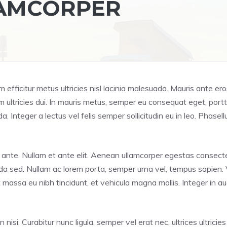
AMCORPER
iam efficitur metus ultricies nisl lacinia malesuada. Mauris ante e
ultricies dui. In mauris metus, semper eu consequat eget, portti
Integer a lectus vel felis semper sollicitudin eu in leo. Phasellu
dunt ante. Nullam et ante elit. Aenean ullamcorper egestas conse
uada sed. Nullam ac lorem porta, semper urna vel, tempus sapien. 
it massa eu nibh tincidunt, et vehicula magna mollis. Integer in 
 nisi. Curabitur nunc ligula, semper vel erat nec, ultrices ultricie