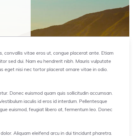
ros, convallis vitae eros ut, congue placerat ante. Etiam
tor sed dui. Nam eu hendrerit nibh. Mauris vulputate
s eget nisi nec tortor placerat ornare vitae in odio.
ctetur. Donec euismod quam quis sollicitudin accumsan.
Vestibulum iaculis id eros id interdum. Pellentesque
augue euismod, feugiat libero at, fermentum leo. Donec
s dolor. Aliquam eleifend arcu in dui tincidunt pharetra.