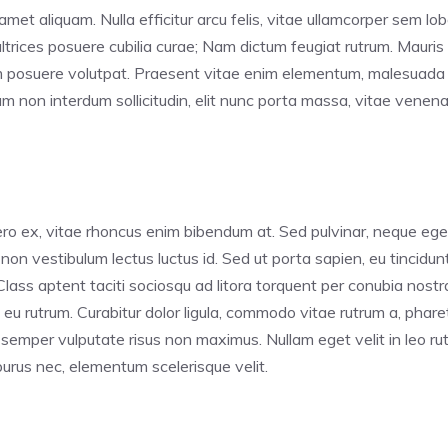
met aliquam. Nulla efficitur arcu felis, vitae ullamcorper sem lob
ultrices posuere cubilia curae; Nam dictum feugiat rutrum. Mauris
em posuere volutpat. Praesent vitae enim elementum, malesuada m
non interdum sollicitudin, elit nunc porta massa, vitae venenatis
o ex, vitae rhoncus enim bibendum at. Sed pulvinar, neque eget t
 non vestibulum lectus luctus id. Sed ut porta sapien, eu tincidu
. Class aptent taciti sociosqu ad litora torquent per conubia nos
ui eu rutrum. Curabitur dolor ligula, commodo vitae rutrum a, pha
mper vulputate risus non maximus. Nullam eget velit in leo rutr
purus nec, elementum scelerisque velit.