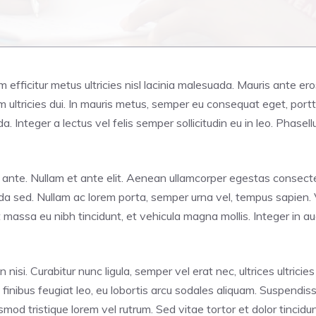
iam efficitur metus ultricies nisl lacinia malesuada. Mauris ante e
ultricies dui. In mauris metus, semper eu consequat eget, portti
Integer a lectus vel felis semper sollicitudin eu in leo. Phasellu
dunt ante. Nullam et ante elit. Aenean ullamcorper egestas conse
uada sed. Nullam ac lorem porta, semper urna vel, tempus sapien. 
it massa eu nibh tincidunt, et vehicula magna mollis. Integer in 
 nisi. Curabitur nunc ligula, semper vel erat nec, ultrices ultricie
 finibus feugiat leo, eu lobortis arcu sodales aliquam. Suspendi
mod tristique lorem vel rutrum. Sed vitae tortor et dolor tincidu