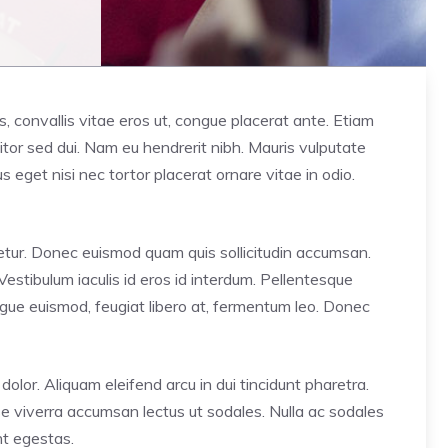
ros, convallis vitae eros ut, congue placerat ante. Etiam
tor sed dui. Nam eu hendrerit nibh. Mauris vulputate
s eget nisi nec tortor placerat ornare vitae in odio.
ctetur. Donec euismod quam quis sollicitudin accumsan.
Vestibulum iaculis id eros id interdum. Pellentesque
augue euismod, feugiat libero at, fermentum leo. Donec
s dolor. Aliquam eleifend arcu in dui tincidunt pharetra.
sse viverra accumsan lectus ut sodales. Nulla ac sodales
nt egestas.