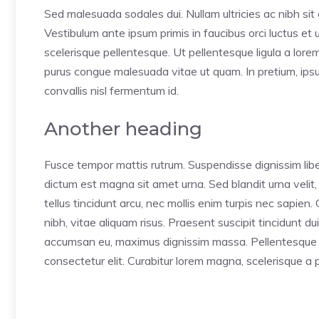
Sed malesuada sodales dui. Nullam ultricies ac nibh sit a
Vestibulum ante ipsum primis in faucibus orci luctus et 
scelerisque pellentesque. Ut pellentesque ligula a lor
purus congue malesuada vitae ut quam. In pretium, ipsum 
convallis nisl fermentum id.
Another heading
Fusce tempor mattis rutrum. Suspendisse dignissim liber
dictum est magna sit amet urna. Sed blandit urna velit,
tellus tincidunt arcu, nec mollis enim turpis nec sapien
nibh, vitae aliquam risus. Praesent suscipit tincidunt d
accumsan eu, maximus dignissim massa. Pellentesque se
consectetur elit. Curabitur lorem magna, scelerisque a 