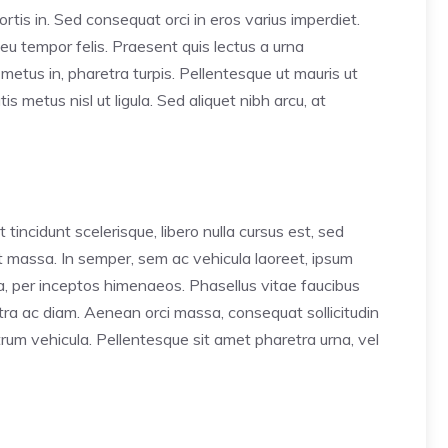
ortis in. Sed consequat orci in eros varius imperdiet.
 eu tempor felis. Praesent quis lectus a urna
etus in, pharetra turpis. Pellentesque ut mauris ut
 metus nisl ut ligula. Sed aliquet nibh arcu, at
incidunt scelerisque, libero nulla cursus est, sed
nt massa. In semper, sem ac vehicula laoreet, ipsum
tra, per inceptos himenaeos. Phasellus vitae faucibus
retra ac diam. Aenean orci massa, consequat sollicitudin
um vehicula. Pellentesque sit amet pharetra urna, vel