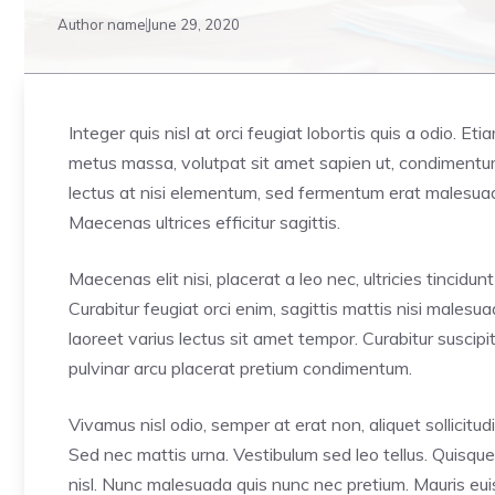
Author name
June 29, 2020
Integer quis nisl at orci feugiat lobortis quis a odio. Et
metus massa, volutpat sit amet sapien ut, condimentum 
lectus at nisi elementum, sed fermentum erat malesuada. 
Maecenas ultrices efficitur sagittis.
Maecenas elit nisi, placerat a leo nec, ultricies tinci
Curabitur feugiat orci enim, sagittis mattis nisi males
laoreet varius lectus sit amet tempor. Curabitur suscip
pulvinar arcu placerat pretium condimentum.
Vivamus nisl odio, semper at erat non, aliquet sollicitudin
Sed nec mattis urna. Vestibulum sed leo tellus. Quisque
nisl. Nunc malesuada quis nunc nec pretium. Mauris euis