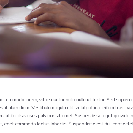
im commodo lorem, vitae auctor nulla nulla ut tortor. Sed sapien m
tibulum diam. Vestibulum ligula elit, volutpat in eleifend nec, vi
ut facilisis risus pulvinar sit amet. Suspendisse eget gravida nis
, eget commodo lectus lobortis. Suspendisse est dui, consectetur